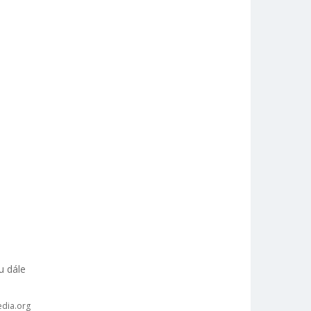
u dále
dia.org