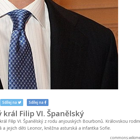
Sdílej na
Sdílej na
král Filip VI. Španělský
rál Filip VI. Španělský z rodu anjouských Bourbonů. Královskou rodin
á a jejich děti Leonor, kněžna asturská a infantka Sofie.
commons.wikime