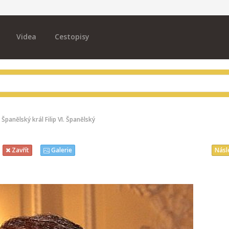
Videa
Cestopisy
Španělský král Filip VI. Španělský
Násl
Zavřít
Galerie