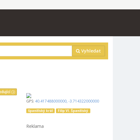
Vyhledat
edující
GPS:
40.417488000000
,
-3.714322000000
španělský král
Filip VI. Španělský
Reklama