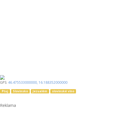
GPS:
46.475533000000
,
16.188352000000
Ptuj
Slovinsko
Jezualém
slovinské víno
Reklama