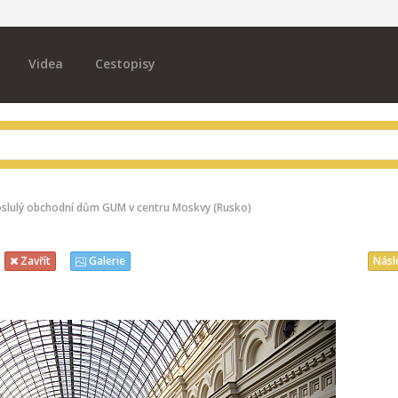
Videa
Cestopisy
oslulý obchodní dům GUM v centru Moskvy (Rusko)
Násl
Zavřít
Galerie