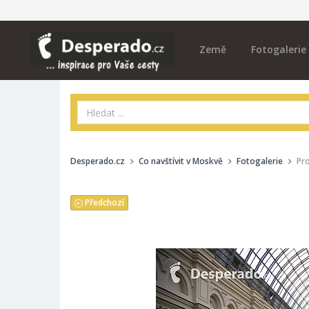
Země
Fotogalerie
Desperado.cz
Co navštívit v Moskvě
Fotogalerie
Pr
Předchozí