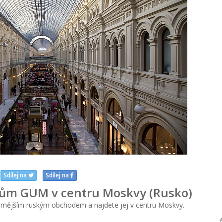
Sdílej na
Sdílej na
dům GUM v centru Moskvy (Rusko)
mějším ruským obchodem a najdete jej v centru Moskvy.