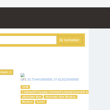
Vyhledat
edující
GPS:
55.754410000000
,
37.622023000000
GUM
Глaвный/Гoсударственный универсальный магазин
obchodní dům
obchodní dům Moskva
Moskva
Rusko