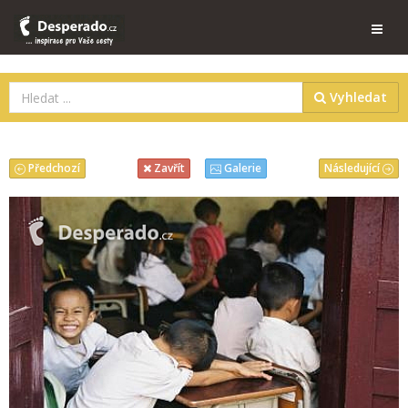
Vyhledat
Předchozí
Následující
Zavřít
Galerie