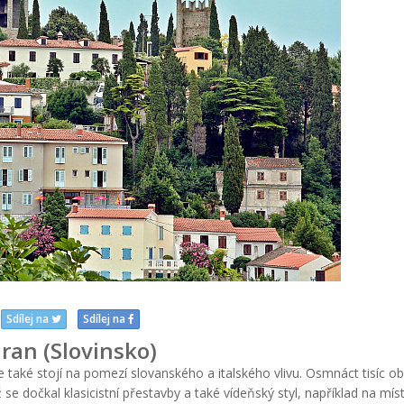
Sdílej na
Sdílej na
iran (Slovinsko)
 také stojí na pomezí slovanského a italského vlivu. Osmnáct tisíc ob
e dočkal klasicistní přestavby a také vídeňský styl, například na mís