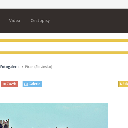
Videa
Cestopisy
Fotogalerie
Piran (Slovinsko)
Násl
Zavřít
Galerie