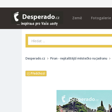
Země
Fotogalerie
Desperado.cz
Piran - nejitalštější městečko na Jadranu
Předchozí