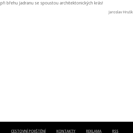
ři břehu Jadranu se spoustou architektonických krás!
Jaroslav Hrušk
CESTOVNÍ POJIŠTĚNÍ
KONTAKTY
REKLAMA
RSS