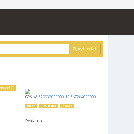
Vyhledat
edující
GPS:
45.529032000000
,
13.567284000000
Piran
Slovinsko
Jadran
Reklama