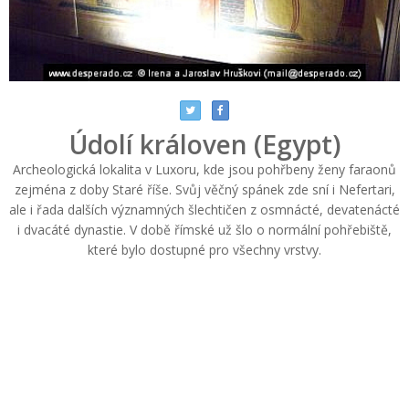
Údolí královen (Egypt)
Archeologická lokalita v Luxoru, kde jsou pohřbeny ženy faraonů
zejména z doby Staré říše. Svůj věčný spánek zde sní i Nefertari,
ale i řada dalších významných šlechtičen z osmnácté, devatenácté
i dvacáté dynastie. V době římské už šlo o normální pohřebiště,
které bylo dostupné pro všechny vrstvy.