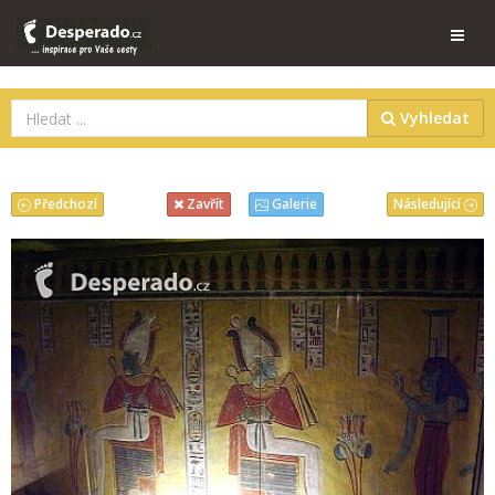
Vyhledat
Předchozí
Následující
Zavřít
Galerie