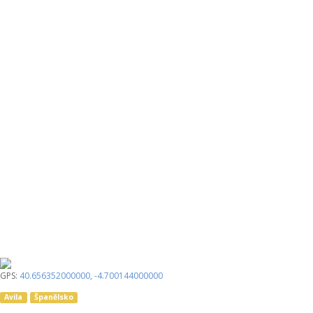
GPS:
40.656352000000
,
-4.700144000000
Avila
Španělsko