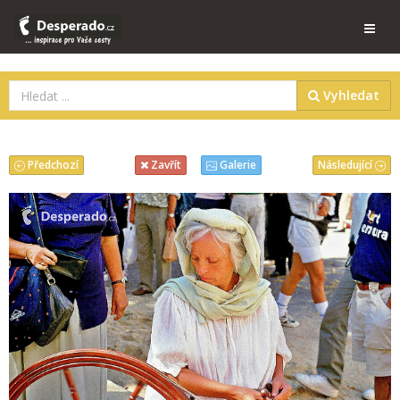
Vyhledat
Předchozí
Následující
Zavřít
Galerie