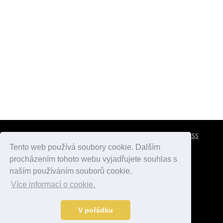
CESTOVNÍ POJIŠTĚNÍ
KONTAKTY
REKLAMA
RSS
Tento web používá soubory cookie. Dalším
procházením tohoto webu vyjadřujete souhlas s
atlasmest.cz
atlaspamatek.info
atlaszemi.info
naším používáním souborů cookie.
Více informací o cookie.
© 2005 - 2026 Desperado.cz. Všechna práva vyhrazena.
Data o počasí jsou přebírána z
OpenWeather
.
V pořádku
Kontakt:
mail@desperado.cz