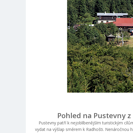
Pohled na Pustevny z 
Pustevny patří k nejoblíbenějším turistickým cí
vydat na výšlap směrem k Radhošti. Nenáročnou h