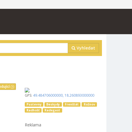
Vyhledat
edující
GPS:
49.484706000000
,
18.260893000000
Pustevny
Beskydy
Frenštát
Rožnov
Radhošť
Radegast
Reklama