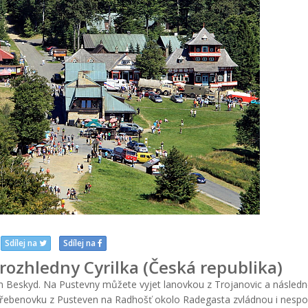
Sdílej na
Sdílej na
rozhledny Cyrilka (Česká republika)
lům Beskyd. Na Pustevny můžete vyjet lanovkou z Trojanovic a následn
řebenovku z Pusteven na Radhošť okolo Radegasta zvládnou i nespo