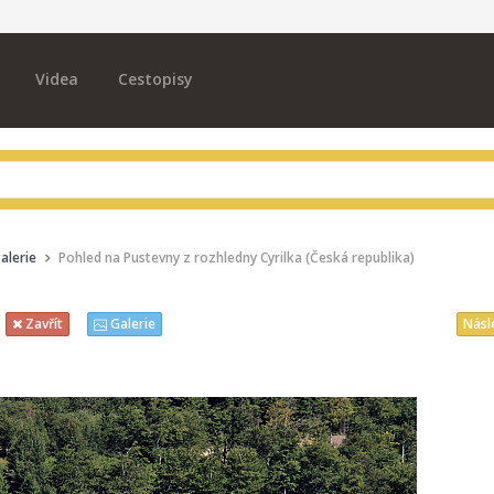
Videa
Cestopisy
alerie
Pohled na Pustevny z rozhledny Cyrilka (Česká republika)
Násl
Zavřít
Galerie