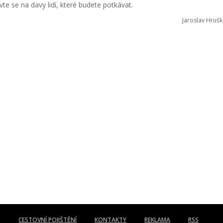
avte se na davy lidí, které budete potkávat.
Jaroslav Hrušk
CESTOVNÍ POJIŠTĚNÍ
KONTAKTY
REKLAMA
RSS