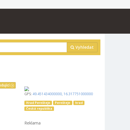
Vyhledat
edující
GPS:
49.451434000000
,
16.317751000000
Hrad Pernštejn
Pernštejn
hrad
Česká republika
Reklama