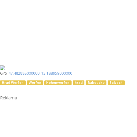
GPS:
47.482888000000
,
13.188959000000
Hrad Werfen
Werfen
Hohenwerfen
hrad
Rakousko
Salzach
Reklama