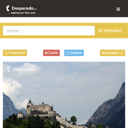
Vyhledat
Předchozí
Následující
Zavřít
Galerie