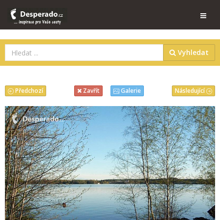
Vyhledat
Předchozí
Následující
Zavřít
Galerie