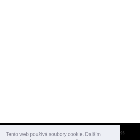
CESTOVNÍ POJIŠTĚNÍ
KONTAKTY
REKLAMA
RSS
Tento web používá soubory cookie. Dalším