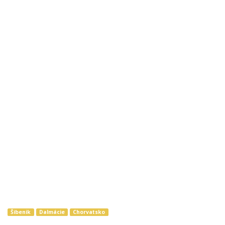
Šibenik
Dalmácie
Chorvatsko