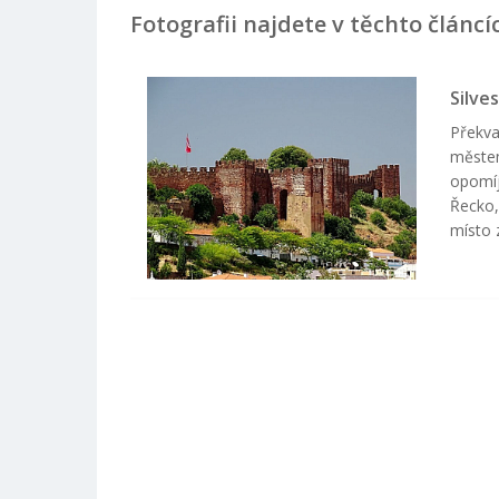
Fotografii najdete v těchto článcí
Silve
Překva
měste
opomíj
Řecko,
místo z