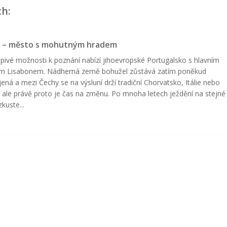
ch:
s – město s mohutným hradem
pivé možnosti k poznání nabízí jihoevropské Portugalsko s hlavním
m Lisabonem. Nádherná země bohužel zůstává zatím poněkud
ená a mezi Čechy se na výsluní drží tradiční Chorvatsko, Itálie nebo
 ale právě proto je čas na změnu. Po mnoha letech ježdění na stejné
kuste...