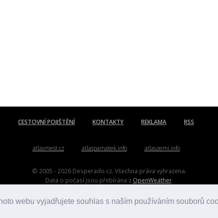
CESTOVNÍ POJIŠTĚNÍ
KONTAKTY
REKLAMA
RSS
atlasmest.cz
atlaspamatek.info
atlaszemi.info
© 2005 - 2026 Desperado.cz. Všechna práva vyhrazena.
Data o počasí jsou přebírána z
OpenWeather
.
Kontakt:
mail@desperado.cz
hoto webu vyjadřujete souhlas s naším používáním souborů co