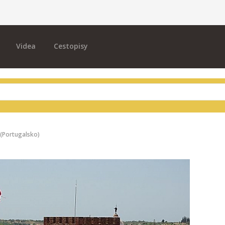
Videa
Cestopisy
 (Portugalsko)