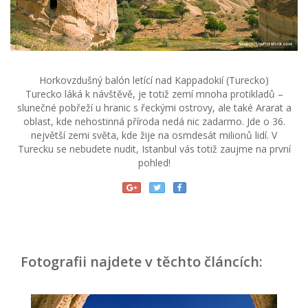
Horkovzdušný balón letící nad Kappadokií (Turecko)
Turecko láká k návštěvě, je totiž zemí mnoha protikladů –
slunečné pobřeží u hranic s řeckými ostrovy, ale také Ararat a
oblast, kde nehostinná příroda nedá nic zadarmo. Jde o 36.
největší zemi světa, kde žije na osmdesát milionů lidí. V
Turecku se nebudete nudit, Istanbul vás totiž zaujme na první
pohled!
Fotografii najdete v těchto článcích: