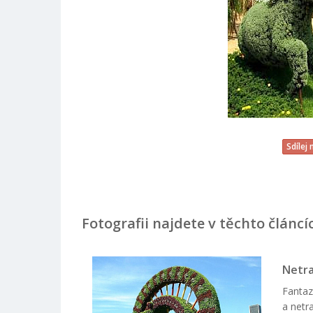
Sdílej
Fotografii najdete v těchto článcí
Netra
Fantaz
a netr