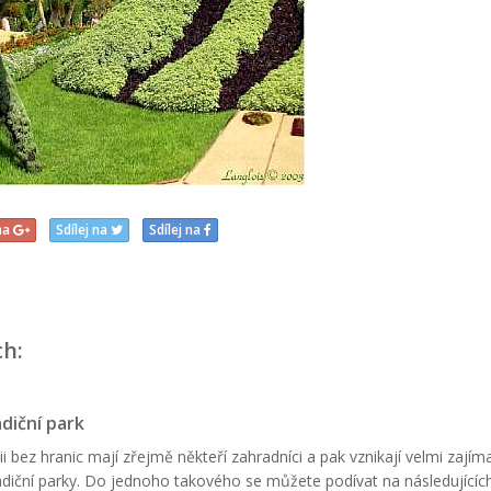
 na
Sdílej na
Sdílej na
ch:
diční park
ii bez hranic mají zřejmě někteří zahradníci a pak vznikají velmi zajím
adiční parky. Do jednoho takového se můžete podívat na následujícíc