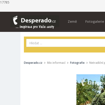
17785
Země
Fotogalerie
Desperado.cz
Mix informací
Fotografie
Netradiční 