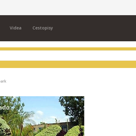
Videa
Cestopisy
park