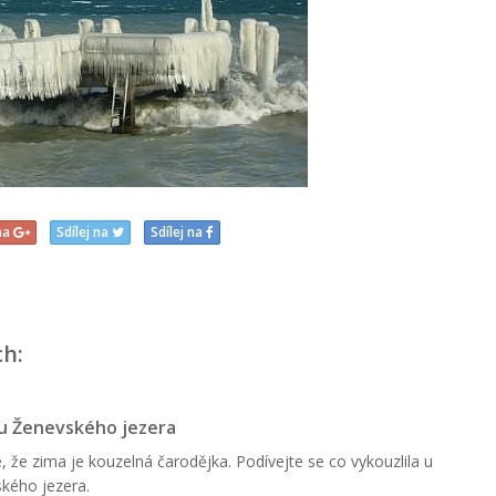
 na
Sdílej na
Sdílej na
ch:
u Ženevského jezera
e, že zima je kouzelná čarodějka. Podívejte se co vykouzlila u
kého jezera.