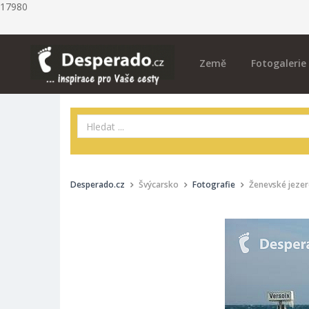
17980
Země
Fotogalerie
Desperado.cz
Švýcarsko
Fotografie
Ženevské jezer