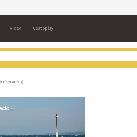
Videa
Cestopisy
o (Švýcarsko)