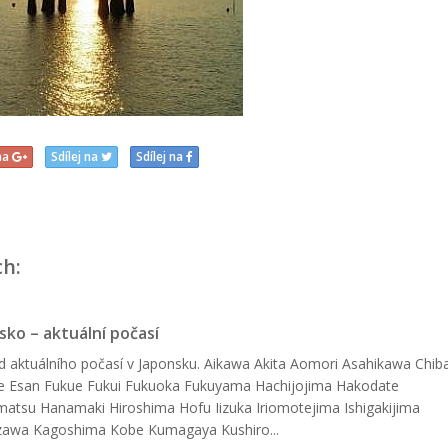
 na
Sdílej na
Sdílej na
ch:
sko – aktuální počasí
d aktuálního počasí v Japonsku. Aikawa Akita Aomori Asahikawa Chib
e Esan Fukue Fukui Fukuoka Fukuyama Hachijojima Hakodate
tsu Hanamaki Hiroshima Hofu Iizuka Iriomotejima Ishigakijima
zawa Kagoshima Kobe Kumagaya Kushiro...