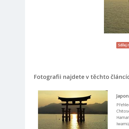
Sdílej
Fotografii najdete v těchto článcí
Japon
Přehle
Chitos
Hamama
Iwami