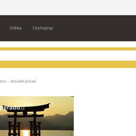
Videa
Cestopisy
sko – aktuální počasí