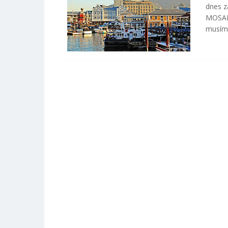
dnes z
MOSAMB
musíme