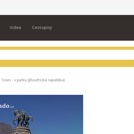
Videa
Cestopisy
 Town - v parku (Jihoafrická republika)