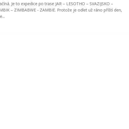
ačíná. Je to expedice po trase JAR – LESOTHO – SVAZIJSKO –
IK – ZIMBABWE - ZAMBIE. Protože je odlet už ráno příští den,
...