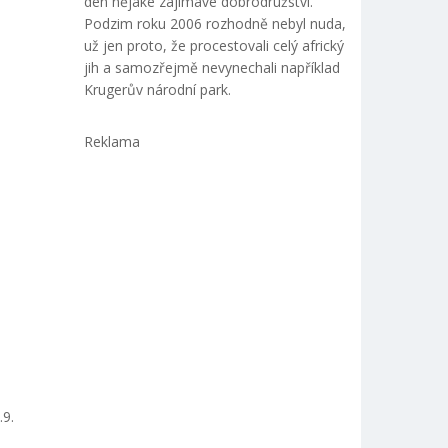
den nějaké zajímavé dobrodružství.
Podzim roku 2006 rozhodně nebyl nuda,
už jen proto, že procestovali celý africký
jih a samozřejmě nevynechali například
Krugerův národní park.
Reklama
.9.
a