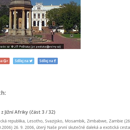
 na
Sdílej na
Sdílej na
ch:
z Jižní Afriky (část 3 / 32)
rická republika, Lesotho, Svazijsko, Mosambik, Zimbabwe, Zambie (26
0.2006) 26. 9. 2006, úterý Naše první skutečně daleká a exotická cest