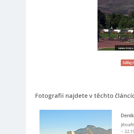
Sdílej
Fotografii najdete v těchto článcí
Deník 
Jihoaf
– 22.1