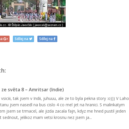
 na
Sdílej na
Sdílej na
ch:
 ze světa 8 – Amritsar (Indie)
vsiciii, tak jsem v Indii, juhuuu, ale ze to byla pekna story :o))) V Lah
stanu jsem nasedl na bus cislo 4 co mel jet na hranici. S malinkatym
em jsem se trmacel, ale jizda zacala fajn, kdyz me hned pustil jeden
t sednout, jelikoz mam vetsi krosnu nez jsem ja...