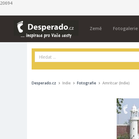
20694
Země
Fotogalerie
Desperado.cz
Indie
Fotografie
Amritcar (Indie)