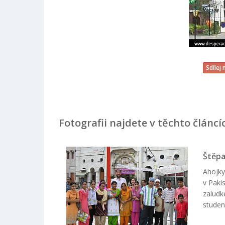
Sdílej
Fotografii najdete v těchto článcí
Štěpa
Ahojky 
v Paki
zaludk
studen