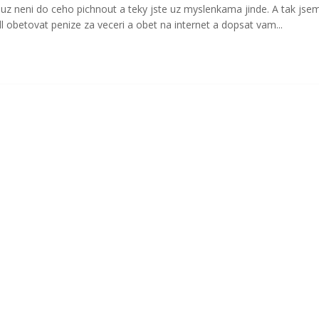
z uz neni do ceho pichnout a teky jste uz myslenkama jinde. A tak jse
l obetovat penize za veceri a obet na internet a dopsat vam...