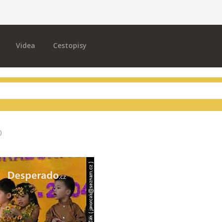
Videa
Cestopisy
)