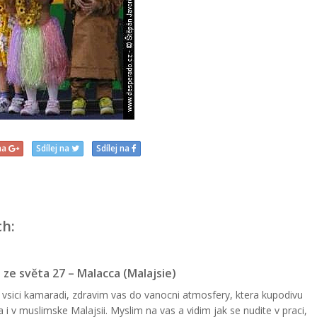
 na
Sdílej na
Sdílej na
ch:
 ze světa 27 – Malacca (Malajsie)
 vsici kamaradi, zdravim vas do vanocni atmosfery, ktera kupodivu
a i v muslimske Malajsii. Myslim na vas a vidim jak se nudite v praci,