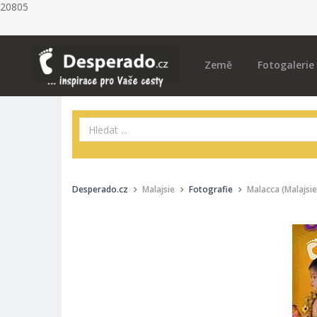
20805
Země
Fotogalerie
Desperado.cz
Malajsie
Fotografie
Malacca (Malajsie