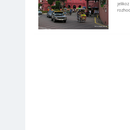
jeliko
rozhod