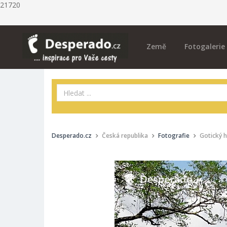
21720
Země
Fotogalerie
Desperado.cz
Česká republika
Fotografie
Gotický h