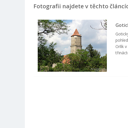
Fotografii najdete v těchto článcí
Gotic
Gotick
pohled
Orlík 
třinác