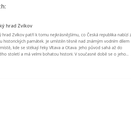
ch:
ký hrad Zvíkov
ý hrad Zvíkov patří k tomu nejkrásnějšímu, co Česká republika nabízí 
u historických památek. Je umístěn těsně nad známým vodním dílem
v místě, kde se stékají řeky Vltava a Otava. Jeho původ sahá až do
tého století a má velmi bohatou historii. V současné době se o jeho...