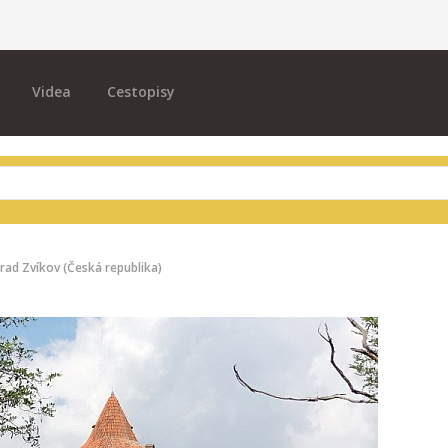
Videa
Cestopisy
rad Zvíkov (Česká republika)