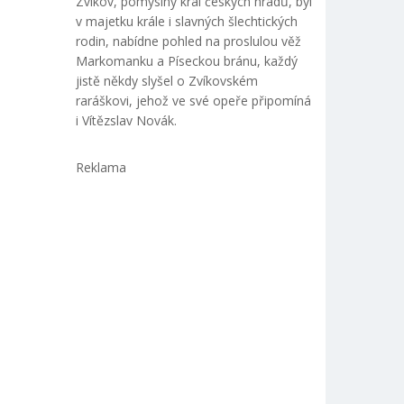
Zvíkov, pomyslný král českých hradů, byl
v majetku krále i slavných šlechtických
rodin, nabídne pohled na proslulou věž
Markomanku a Píseckou bránu, každý
jistě někdy slyšel o Zvíkovském
raráškovi, jehož ve své opeře připomíná
i Vítězslav Novák.
Reklama