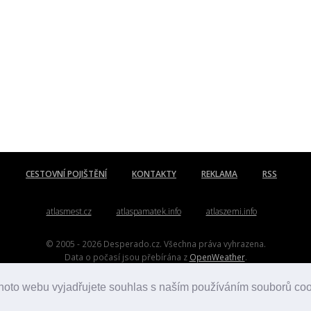
CESTOVNÍ POJIŠTĚNÍ
KONTAKTY
REKLAMA
RSS
atlasmest.cz
atlaspamatek.info
atlaszemi.info
© 2005 - 2026 Desperado.cz. Všechna práva vyhrazena.
Data o počasí jsou přebírána z
OpenWeather
.
Kontakt:
mail@desperado.cz
hoto webu vyjadřujete souhlas s naším používáním souborů co