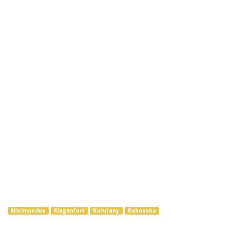
Minimundus
Klagenfurt
Korutany
Rakousko