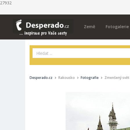
27932
Země
Fotogalerie
Desperado.cz
Rakousko
Fotografie
Zmenšený svět 