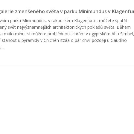
alerie zmenšeného světa v parku Minimundus v Klagenfu
vním parku Minimundus, v rakouském Klagenfurtu, můžete spatřit
ný svět nejvýznamnějších architektonických pokladů světa. Během
ka málo minut si můžete prohlédnout chrám v egyptském Abu Simbel
í stanout u pyramidy v Chichén Itzáa o pár chvil později u Gaudího
...