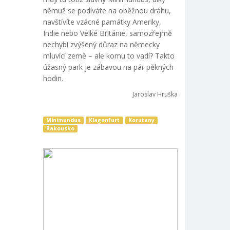
němuž se podíváte na oběžnou dráhu,
navštívíte vzácné památky Ameriky,
Indie nebo Velké Británie, samozřejmě
nechybí zvýšený důraz na německy
mluvící země – ale komu to vadí? Takto
úžasný park je zábavou na pár pěkných
hodin.
Jaroslav Hruška
Minimundus
Klagenfurt
Korutany
Rakousko