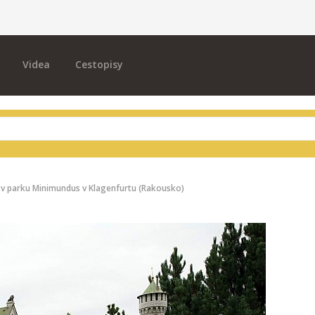
Videa
Cestopisy
v parku Minimundus v Klagenfurtu (Rakousko)