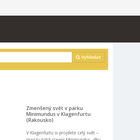
Vyhledat
Zmenšený svět v parku
Minimundus v Klagenfurtu
(Rakousko)
V Klagenfurtu si projdete celý svět –
mají tu totiž slavný Minimundus, díky