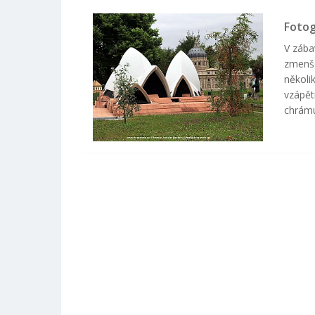
Fotog
V zába
zmenše
několi
vzápět
chrámu