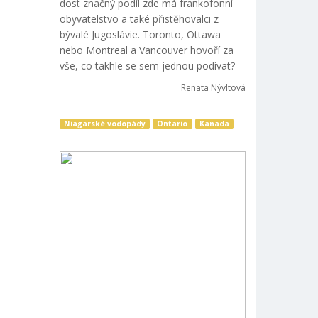
dost značný podíl zde má frankofonní
obyvatelstvo a také přistěhovalci z
bývalé Jugoslávie. Toronto, Ottawa
nebo Montreal a Vancouver hovoří za
vše, co takhle se sem jednou podívat?
Renata Nývltová
Niagarské vodopády
Ontario
Kanada