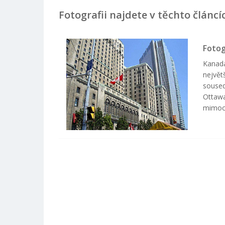
Fotografii najdete v těchto článcí
Fotog
Kanada
největ
soused
Ottawa
mimoc