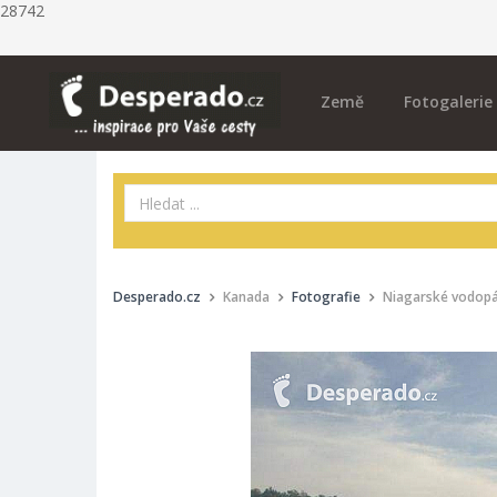
28742
Země
Fotogalerie
Desperado.cz
Kanada
Fotografie
Niagarské vodopá