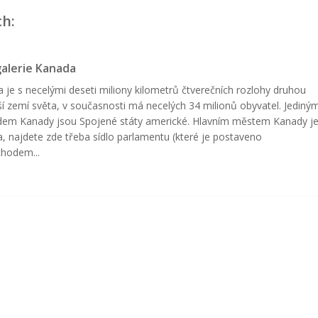
ch:
alerie Kanada
 je s necelými deseti miliony kilometrů čtverečních rozlohy druhou
ší zemí světa, v současnosti má necelých 34 milionů obyvatel. Jediný
em Kanady jsou Spojené státy americké. Hlavním městem Kanady j
, najdete zde třeba sídlo parlamentu (které je postaveno
hodem...