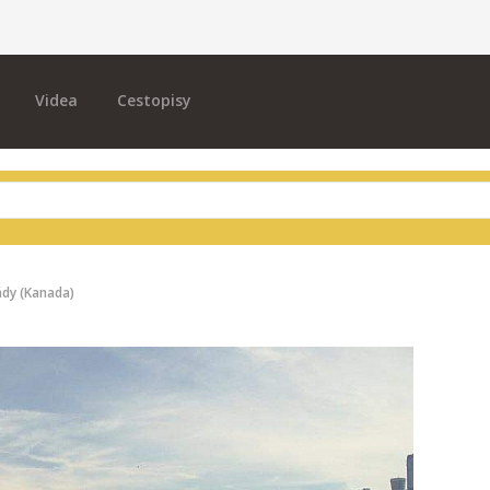
Videa
Cestopisy
dy (Kanada)