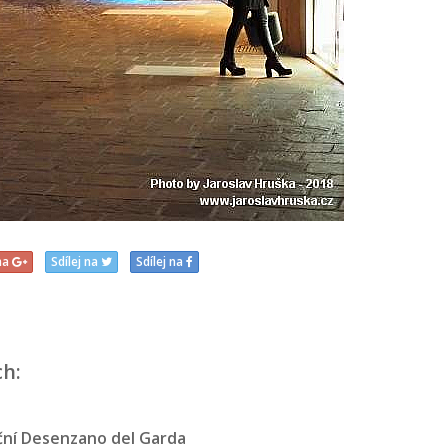
 na
Sdílej na
Sdílej na
ch:
ní Desenzano del Garda