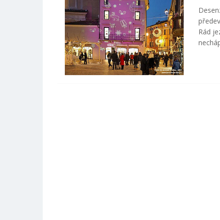
Desenz
předev
Rád je
necháp