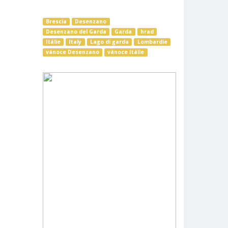
Brescia
Desenzano
Desenzano del Garda
Garda
hrad
Itálie
Italy
Lago di garda
Lombardie
vánoce Desenzano
vánoce Itálie