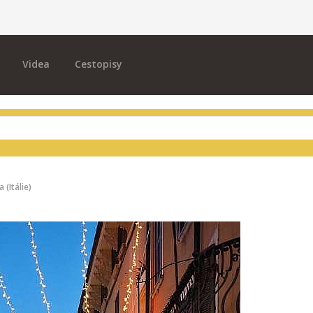
Videa
Cestopisy
(Itálie)