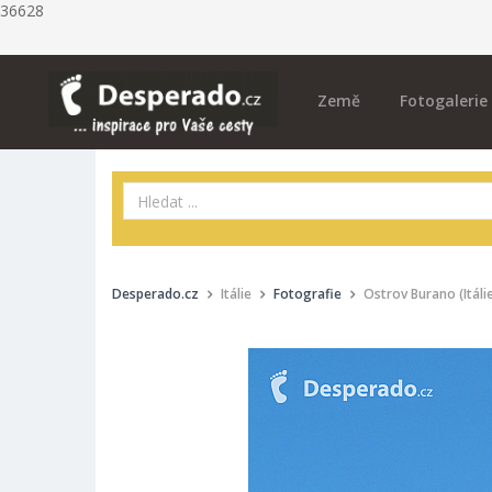
36628
Země
Fotogalerie
Desperado.cz
Itálie
Fotografie
Ostrov Burano (Itáli