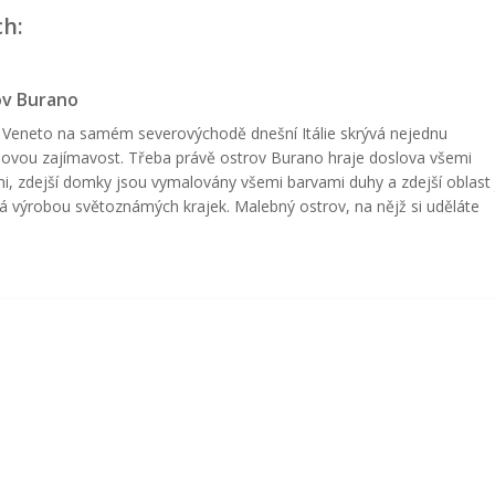
ch:
ov Burano
 Veneto na samém severovýchodě dnešní Itálie skrývá nejednu
ovou zajímavost. Třeba právě ostrov Burano hraje doslova všemi
i, zdejší domky jsou vymalovány všemi barvami duhy a zdejší oblast 
lá výrobou světoznámých krajek. Malebný ostrov, na nějž si uděláte