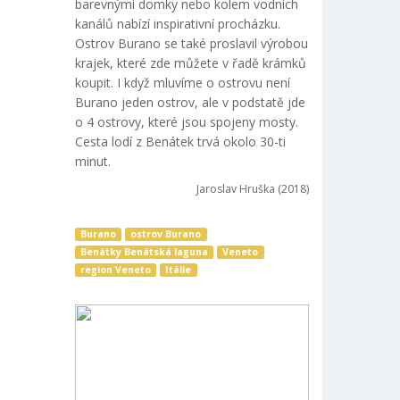
barevnými domky nebo kolem vodních
kanálů nabízí inspirativní procházku.
Ostrov Burano se také proslavil výrobou
krajek, které zde můžete v řadě krámků
koupit. I když mluvíme o ostrovu není
Burano jeden ostrov, ale v podstatě jde
o 4 ostrovy, které jsou spojeny mosty.
Cesta lodí z Benátek trvá okolo 30-ti
minut.
Jaroslav Hruška (2018)
Burano
ostrov Burano
Benátky Benátská laguna
Veneto
region Veneto
Itálie