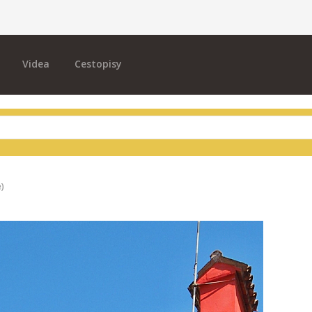
Videa
Cestopisy
e)