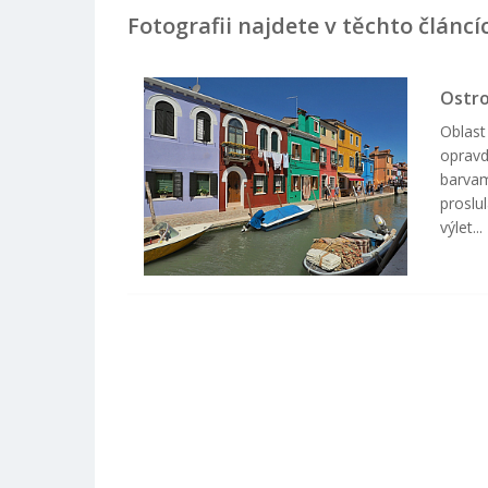
Fotografii najdete v těchto článcí
Ostr
Oblast
opravd
barvam
proslu
výlet...