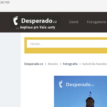
36749
Země
Fotogalerie
Desperado.cz
Mexiko
Fotografie
Katedrála Nanebev