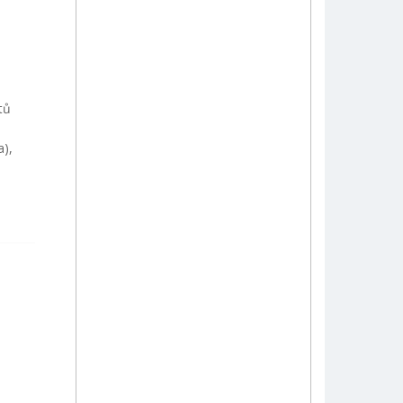
tů
h
a),