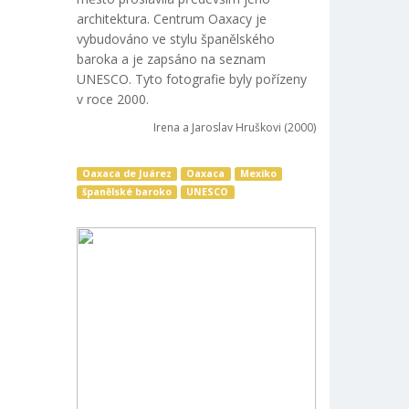
architektura. Centrum Oaxacy je
vybudováno ve stylu španělského
baroka a je zapsáno na seznam
UNESCO. Tyto fotografie byly pořízeny
v roce 2000.
Irena a Jaroslav Hruškovi (2000)
Oaxaca de Juárez
Oaxaca
Mexiko
španělské baroko
UNESCO