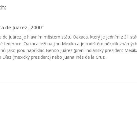
ch:
a de Juárez „2000“
 de Juárez je hlavním městem státu Oaxaca, který je jedním z 31 stá
é federace. Oaxaca leží na jihu Mexika a je rodištěm několik známýc
nů jako jsou například Benito Juárez (první indiánský prezident Mexik
io Díaz (mexický prezident) nebo Juana Inés de la Cruz...