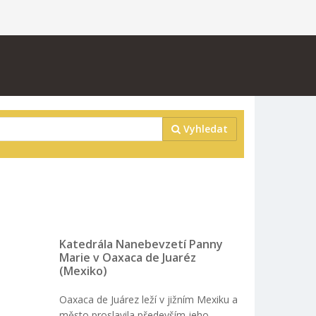
Vyhledat
Katedrála Nanebevzetí Panny
Marie v Oaxaca de Juaréz
(Mexiko)
Oaxaca de Juárez leží v jižním Mexiku a
město proslavila především jeho