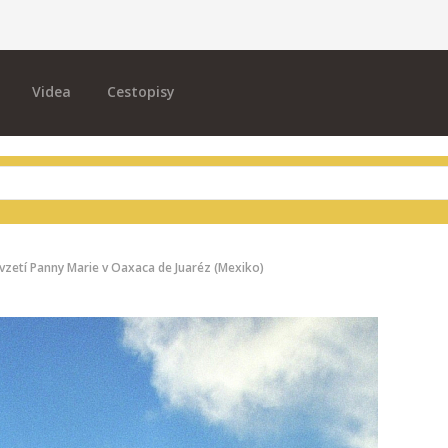
Videa
Cestopisy
zetí Panny Marie v Oaxaca de Juaréz (Mexiko)