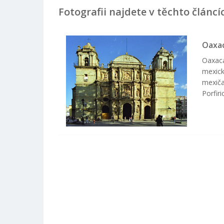
Fotografii najdete v těchto článcí
Oaxac
Oaxaca
mexick
mexiča
Porfir