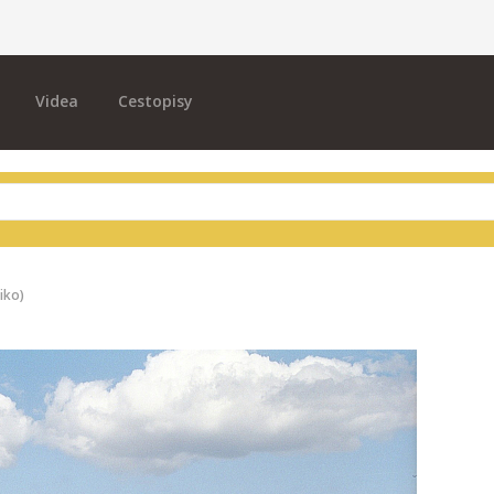
Videa
Cestopisy
iko)