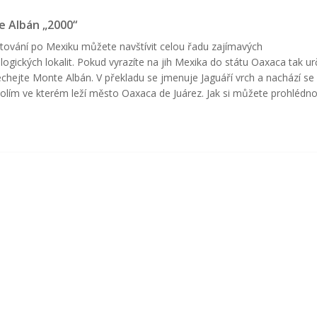
 Albán „2000“
stování po Mexiku můžete navštívit celou řadu zajímavých
logických lokalit. Pokud vyrazíte na jih Mexika do státu Oaxaca tak ur
chejte Monte Albán. V překladu se jmenuje Jaguáří vrch a nachází se
olím ve kterém leží město Oaxaca de Juárez. Jak si můžete prohlédn