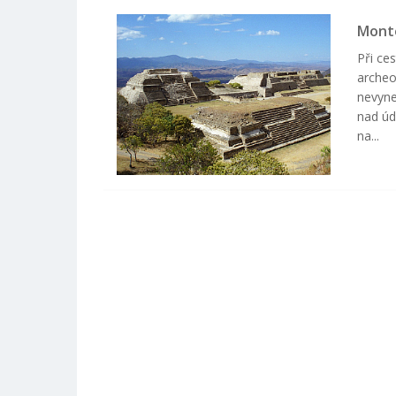
Monte
Při ce
archeo
nevyne
nad úd
na...