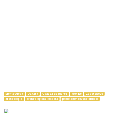
Monte Albán
Oaxaca
Oaxaca de Juárez
Mexiko
Zapotékové
archeologie
archeologická lokalita
předkolumbovské období