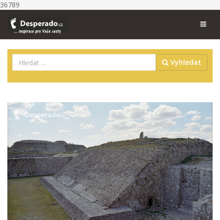
36789
Vyhledat