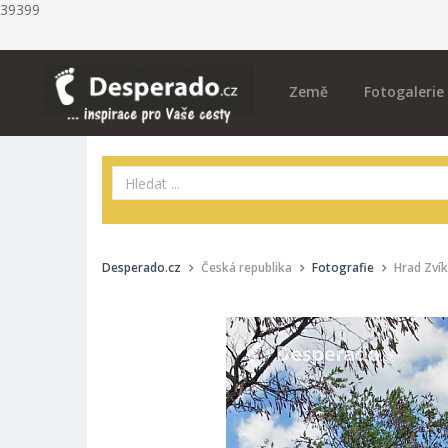
39399
Země
Fotogalerie
Desperado.cz
Česká republika
Fotografie
Hrad Zvík