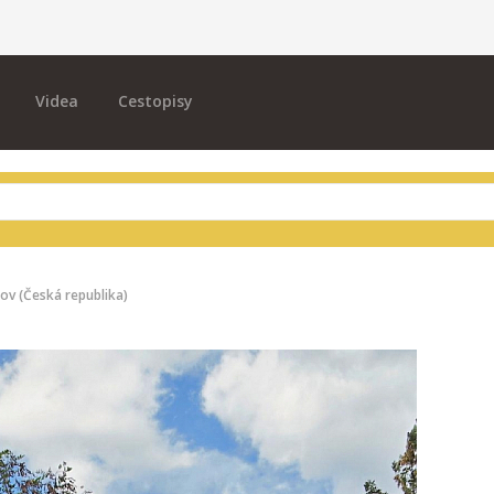
Videa
Cestopisy
ov (Česká republika)