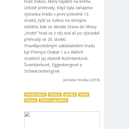
hrad Zvíkov, který najdete na břehu
Orlické přehrady. Když byla zahájena
výstavba hradu v první polovině 13.
století, tyčil se Zvíkov na strmými
údolími, kde se vlévala Otava do Vltavy.
„Vodní“ hrad se z něj stal až po výstavbě
přehrady ve 20. století.
Pravděpodobným zakladatelem hradu
byl Přemysl Otakar I. a v dalších
stoletích jej vlastnili Rožmberkové,
Švamberkové, Eggenbergové a
Schwarzenbergové.
Jaroslav Hruška (2018)
Hrad Zvíkov
Zvíkov
gotika
hrad
Česko
Česká republika