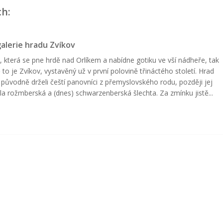
ch:
alerie hradu Zvíkov
, která se pne hrdě nad Orlíkem a nabídne gotiku ve vší nádheře, tak
 to je Zvíkov, vystavěný už v první polovině třináctého století. Hrad
 původně drželi čeští panovníci z přemyslovského rodu, později jej
la rožmberská a (dnes) schwarzenberská šlechta. Za zmínku jistě...