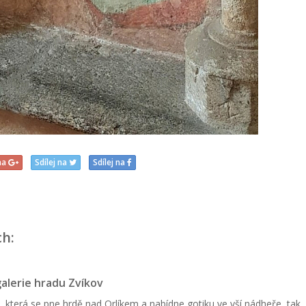
 na
Sdílej na
Sdílej na
ch:
alerie hradu Zvíkov
, která se pne hrdě nad Orlíkem a nabídne gotiku ve vší nádheře, tak