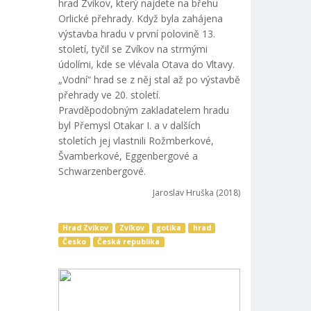
hrad Zvíkov, který najdete na břehu
Orlické přehrady. Když byla zahájena
výstavba hradu v první polovině 13.
století, tyčil se Zvíkov na strmými
údolími, kde se vlévala Otava do Vltavy.
„Vodní“ hrad se z něj stal až po výstavbě
přehrady ve 20. století.
Pravděpodobným zakladatelem hradu
byl Přemysl Otakar I. a v dalších
stoletích jej vlastnili Rožmberkové,
Švamberkové, Eggenbergové a
Schwarzenbergové.
Jaroslav Hruška (2018)
Hrad Zvíkov
Zvíkov
gotika
hrad
Česko
Česká republika