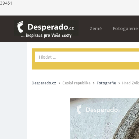
39451
Země
Fotogalerie
Desperado.cz
Česká republika
Fotografie
Hrad Zvík