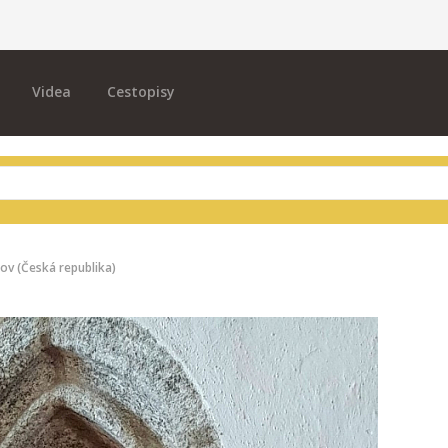
Videa
Cestopisy
ov (Česká republika)