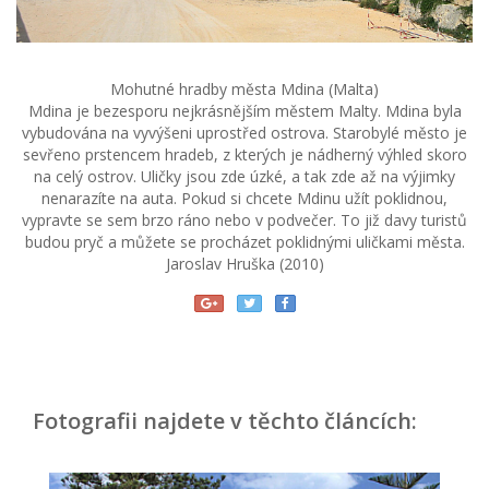
Mohutné hradby města Mdina (Malta)
Mdina je bezesporu nejkrásnějším městem Malty. Mdina byla
vybudována na vyvýšeni uprostřed ostrova. Starobylé město je
sevřeno prstencem hradeb, z kterých je nádherný výhled skoro
na celý ostrov. Uličky jsou zde úzké, a tak zde až na výjimky
nenarazíte na auta. Pokud si chcete Mdinu užít poklidnou,
vypravte se sem brzo ráno nebo v podvečer. To již davy turistů
budou pryč a můžete se procházet poklidnými uličkami města.
Jaroslav Hruška (2010)
Fotografii najdete v těchto článcích: