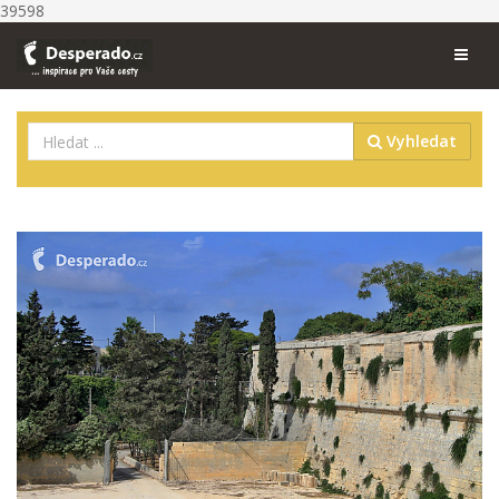
39598
Vyhledat