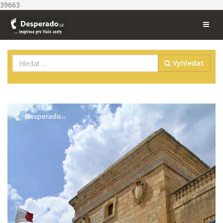
39663
Vyhledat