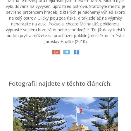
Mdina je bezesporu nejkrásnějším městem Malty. Mdina byla
vybudována na vyvýšeni uprostřed ostrova. Starobylé město je
sevřeno prstencem hradeb, z kterých je nádherný výhled skoro
na celý ostrov. Uličky jsou zde úzké, a tak zde až na výjimky
nenarazíte na auta. Pokud si chcete Mdinu užít poklidnou,
vypravte se sem brzo ráno nebo v podvečer. To již davy turistů
budou pryč a můžete se procházet poklidnými uličkami města.
Jaroslav Hruška (2010)
Fotografii najdete v těchto článcích: