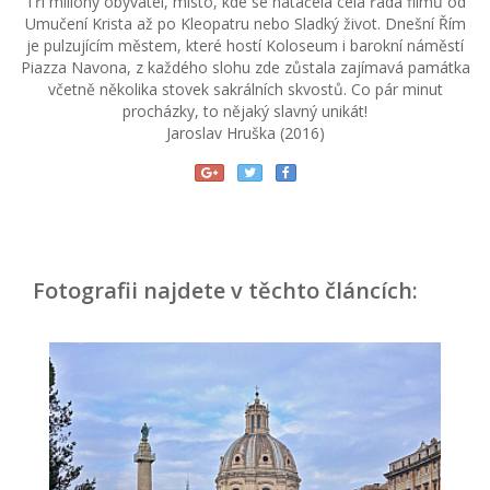
Tři miliony obyvatel, místo, kde se natáčela celá řada filmů od
Umučení Krista až po Kleopatru nebo Sladký život. Dnešní Řím
je pulzujícím městem, které hostí Koloseum i barokní náměstí
Piazza Navona, z každého slohu zde zůstala zajímavá památka
včetně několika stovek sakrálních skvostů. Co pár minut
procházky, to nějaký slavný unikát!
Jaroslav Hruška (2016)
Fotografii najdete v těchto článcích: