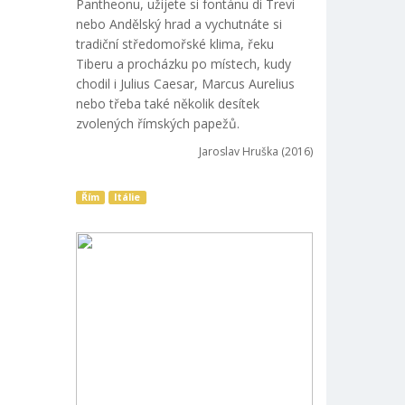
Pantheonu, užijete si fontánu di Trevi
nebo Andělský hrad a vychutnáte si
tradiční středomořské klima, řeku
Tiberu a procházku po místech, kudy
chodil i Julius Caesar, Marcus Aurelius
nebo třeba také několik desítek
zvolených římských papežů.
Jaroslav Hruška (2016)
Řím
Itálie