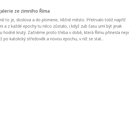
alerie ze zimního Říma
ně to je, doslova a do písmene, Věčné město. Přetrvalo totiž napříč
ími a z každé epochy tu něco zůstalo, i když zub času umí být jinak
tvu hodně krutý. Začněme proto třeba v době, která Římu přinesla nejv
až po katolický středověk a novou epochu, v níž se stal...