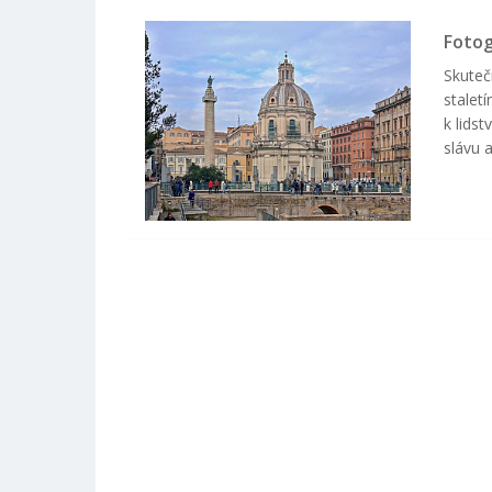
Fotog
Skuteč
stalet
k lids
slávu 