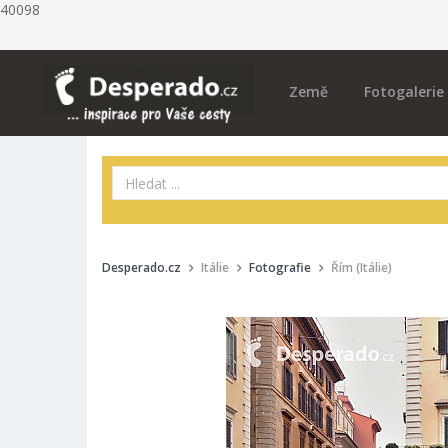
40098
Země
Fotogalerie
Desperado.cz
Itálie
Fotografie
Řím (Itálie)