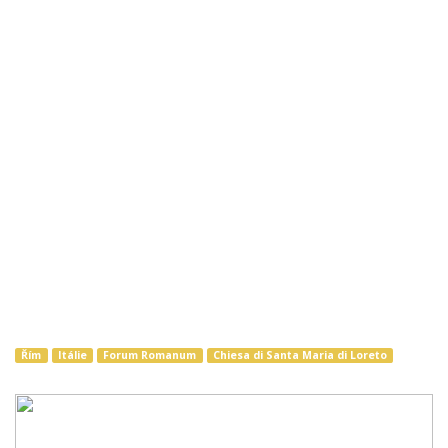
Řím
Itálie
Forum Romanum
Chiesa di Santa Maria di Loreto