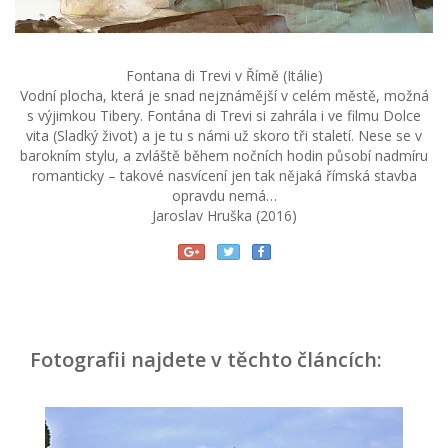
Fontana di Trevi v Římě (Itálie)
Vodní plocha, která je snad nejznámější v celém městě, možná
s výjimkou Tibery. Fontána di Trevi si zahrála i ve filmu Dolce
vita (Sladký život) a je tu s námi už skoro tři staletí. Nese se v
barokním stylu, a zvláště během nočních hodin působí nadmíru
romanticky – takové nasvícení jen tak nějaká římská stavba
opravdu nemá…
Jaroslav Hruška (2016)
Fotografii najdete v těchto článcích: