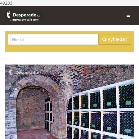
49203
Vyhledat