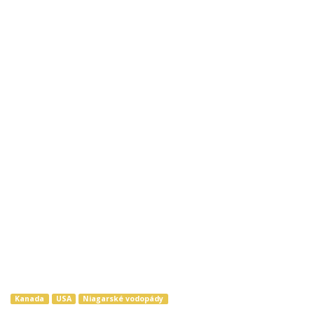
Kanada
USA
Niagarské vodopády