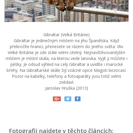
Gibraltar (Velká Británie)
Gibraltar je jedinečným místem na jihu Španělska. Když
překročíte hranici, přenesete se rázem do jiného světa. Vliv
Velké Británie je zde stále velmi citelný. Nejnavštěvovanějším
místem je místní skála, na kterou vede lanovka. Vyjít ji můžete i
pěšky. Je odsud výhled na celý Gibraltar a uvidíte i marocké
břehy. Na Gibraltarské skále žijí vzácné opice Magoti bezocasí.
Pozor na kabelky, telefony a fotoaparáty jsou totiž velmi
zvědaví.
Jaroslav Hruška (2013)
Fotografii najdete v těchto článcích: