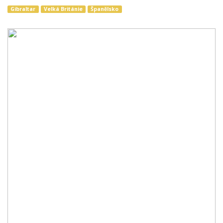
Gibraltar
Velká Británie
Španělsko