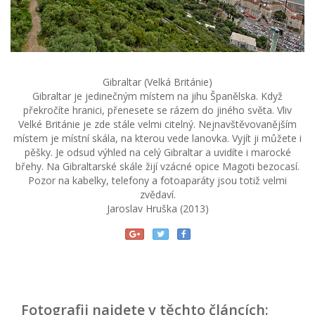
Gibraltar (Velká Británie)
Gibraltar je jedinečným místem na jihu Španělska. Když
překročíte hranici, přenesete se rázem do jiného světa. Vliv
Velké Británie je zde stále velmi citelný. Nejnavštěvovanějším
místem je místní skála, na kterou vede lanovka. Vyjít ji můžete i
pěšky. Je odsud výhled na celý Gibraltar a uvidíte i marocké
břehy. Na Gibraltarské skále žijí vzácné opice Magoti bezocasí.
Pozor na kabelky, telefony a fotoaparáty jsou totiž velmi
zvědaví.
Jaroslav Hruška (2013)
Fotografii najdete v těchto článcích: