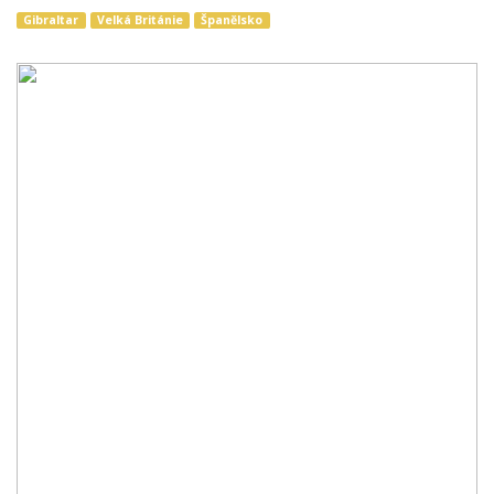
Gibraltar
Velká Británie
Španělsko