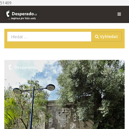
51409
Vyhledat