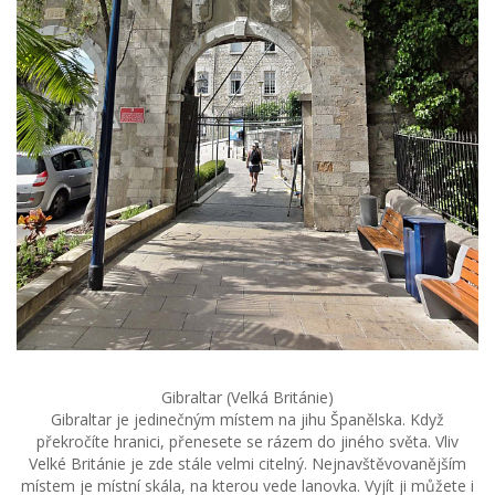
Gibraltar (Velká Británie)
Gibraltar je jedinečným místem na jihu Španělska. Když
překročíte hranici, přenesete se rázem do jiného světa. Vliv
Velké Británie je zde stále velmi citelný. Nejnavštěvovanějším
místem je místní skála, na kterou vede lanovka. Vyjít ji můžete i