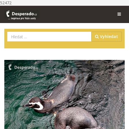
52472
Vyhledat