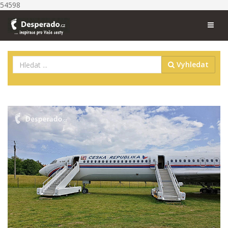
54598
Vyhledat