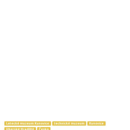
Letecké muzeum Kunovice
technické muzeum
Kunovice
Uherské Hradiště
Česko