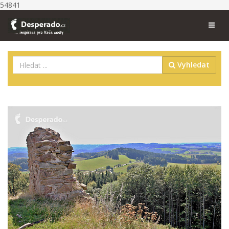
54841
Vyhledat