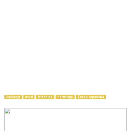
Zubštejn
hrad
zřícenina
Pernštejn
Česká republika