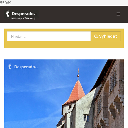
55069
Vyhledat