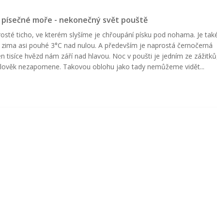
 písečné moře - nekonečný svět pouště
rosté ticho, ve kterém slyšíme je chřoupání písku pod nohama. Je tak
 zima asi pouhé 3°C nad nulou. A především je naprostá černočerná
en tisíce hvězd nám září nad hlavou. Noc v poušti je jedním ze zážitků
člověk nezapomene. Takovou oblohu jako tady nemůžeme vidět...