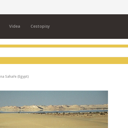
Videa
Cestopisy
na Sahaře (Egypt)