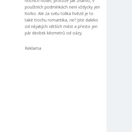
nočních hodin, protože jak známo, v
pouštních podmínkách není vždycky jen
horko. Ale za svitu tolika hvězd je to
také trochu romantika, ne? Jste daleko
od nějakých větších měst a přesto jen
pár desítek kilometrů od oázy.
Reklama