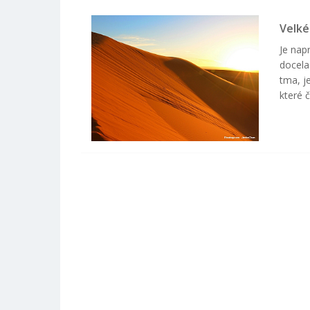
Velké
Je nap
docela
tma, j
které 