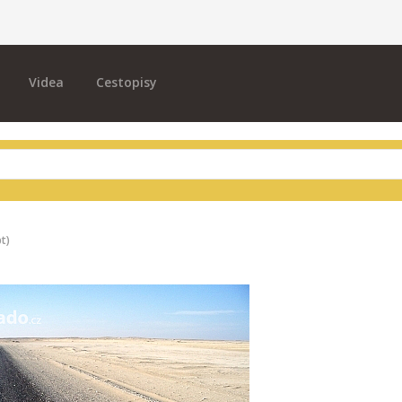
Videa
Cestopisy
pt)