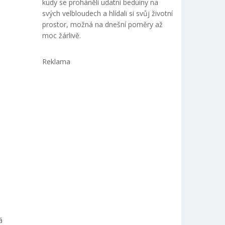
kudy se proháněli udatní beduíny na
svých velbloudech a hlídali si svůj životní
prostor, možná na dnešní poměry až
moc žárlivě.
Reklama
á