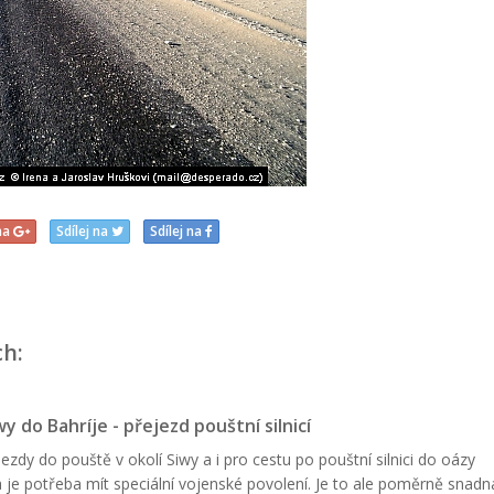
 na
Sdílej na
Sdílej na
ch:
wy do Bahríje - přejezd pouštní silnicí
jezdy do pouště v okolí Siwy a i pro cestu po pouštní silnici do oázy
a je potřeba mít speciální vojenské povolení. Je to ale poměrně snadn