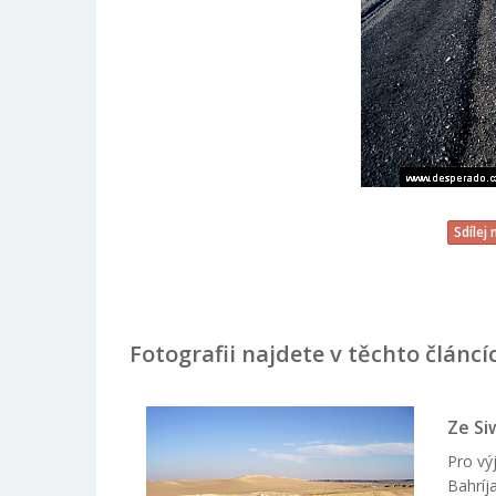
Sdílej
Fotografii najdete v těchto článcí
Ze Si
Pro vý
Bahríj