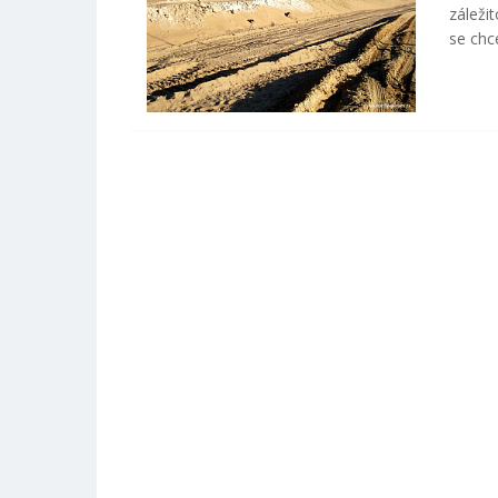
záleži
se chc