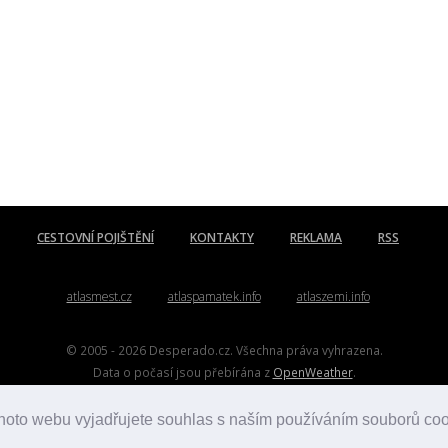
CESTOVNÍ POJIŠTĚNÍ
KONTAKTY
REKLAMA
RSS
atlasmest.cz
atlaspamatek.info
atlaszemi.info
© 2005 - 2026 Desperado.cz. Všechna práva vyhrazena.
Data o počasí jsou přebírána z
OpenWeather
.
Kontakt:
mail@desperado.cz
hoto webu vyjadřujete souhlas s naším používáním souborů co