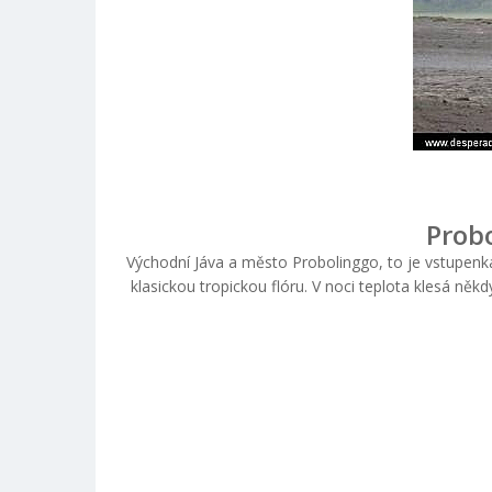
Probo
Východní Jáva a město Probolinggo, to je vstupen
klasickou tropickou flóru. V noci teplota klesá ně