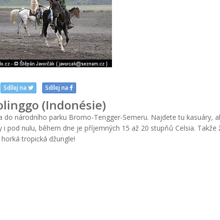
Sdílej na
Sdílej na
linggo (Indonésie)
ka do národního parku Bromo-Tengger-Semeru. Najdete tu kasuáry, al
kdy i pod nulu, během dne je příjemných 15 až 20 stupňů Celsia. Takže
horká tropická džungle!