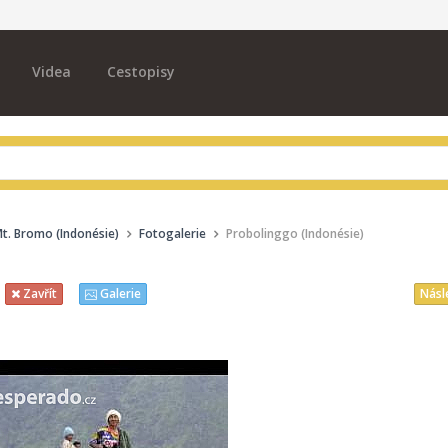
Videa
Cestopisy
Mt. Bromo (Indonésie)
Fotogalerie
Probolinggo (Indonésie)
Násl
Zavřít
Galerie