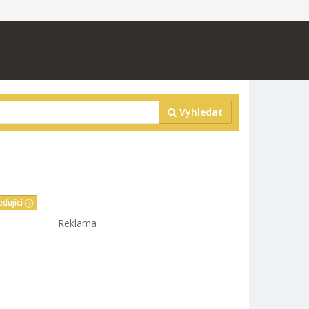
Vyhledat
edující
Reklama